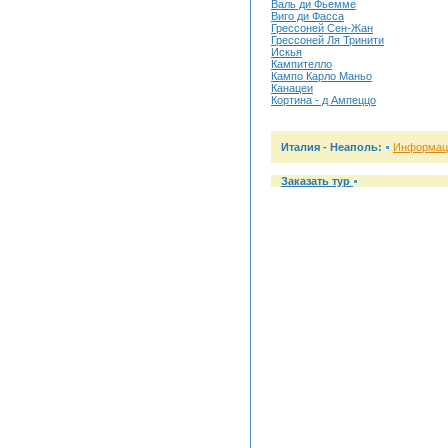
Валь ди Фьемме
Виго ди Фасса
Гресcоней Сен-Жан
Грессоней Ля Тринити
Искья
Кампителло
Кампо Карло Маньо
Канацеи
Кортина - д Ампеццо
Италия - Неаполь:
Информаци
Заказать тур