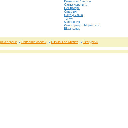
Римини и Равенна
Санта Кристина
Сестриере
Сицилия
Соуз д Улькс
Турин
Флоренция
Фольгарида - Мариллева
Шамполюк
я о стране
Описание отелей
Отзывы об отелях
Экскурсии