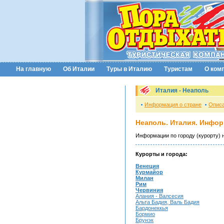
На главную
Об Италии
Туры в Италию
Туристам
О ком
Италия - Неаполь
Информация о стране
Описа
Неаполь. Италия. Инфор
Информации по городу (курорту) 
Курорты и города:
Венеция
Курмайор
Милан
Рим
Червиния
Алания - Валсесия
Альта Бадия, Валь Бадия
Бардонеккья
Бормио
Брунэк