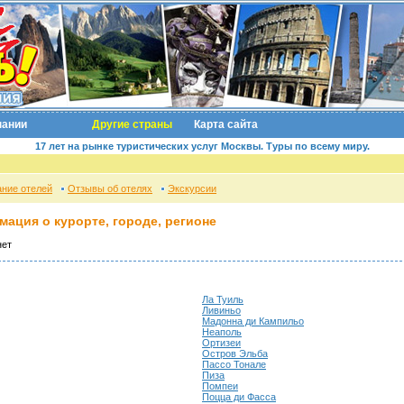
пании
Другие страны
Карта сайта
17 лет на рынке туристических услуг Москвы. Туры по всему миру.
ние отелей
Отзывы об отелях
Экскурсии
мация о курорте, городе, регионе
нет
Ла Туиль
Ливиньо
Мадонна ди Кампильо
Неаполь
Ортизеи
Остров Эльба
Пассо Тонале
Пиза
Помпеи
Поцца ди Фасса